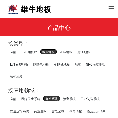
产品中心
按类型：
全部
PVC地板胶
橡胶地板
亚麻地板
运动地板
LVT石塑地板
防静电地板
金刚砂地板
墙塑
SPC石塑地板
编织地毯
按应用领域：
全部
医疗卫生系统
办公系统
教育系统
工业制造系统
交通运输系统
商业空间
养老区域
体育场馆
酒店娱乐场所